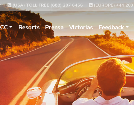
m
(USA) TOLL FREE (888) 207 6456
(EUROPE) +44 203
ACC
Resorts
Prensa
Victorias
Feedback