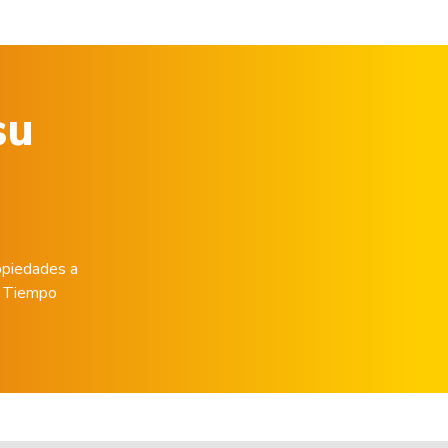
su
opiedades a
de Tiempo