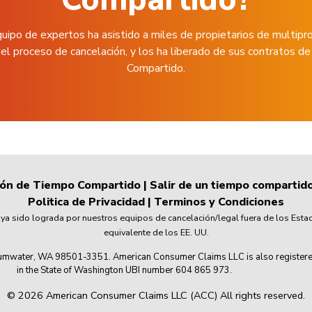
uipo de expertos ha asistido a miles de propietarios de multipr
el proceso de cancelación, y los ha liberado de sus contratos 
Compartido.
ión de Tiempo Compartido
|
Salir de un tiempo compartid
Politica de Privacidad
|
Terminos y Condiciones
 sido lograda por nuestros equipos de cancelación/legal fuera de los Esta
equivalente de los EE. UU.
mwater, WA 98501-3351. American Consumer Claims LLC is also registered wi
in the State of Washington UBI number 604 865 973.
© 2026 American Consumer Claims LLC (ACC) All rights reserved.