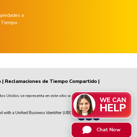
opiedades a
de Tiempo
o
|
Reclamaciones de Tiempo Compartido
|
dos Unidos se representa en este sitio web en la moneda
WE CAN
HELP
th a Unified Business Identifier (UBI)
Chat Now