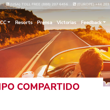
m
(USA) TOLL FREE (888) 207 6456
(EUROPE) +44 203
ACC
Resorts
Prensa
Victorias
Feedback
EMPO COMPARTIDO