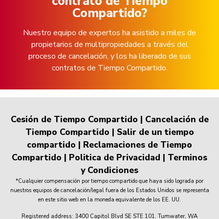
contrato de Tiempo
Compartido?
Nuestro equipo de expertos ha asistido a miles de
propietarios de multipropiedades a través del
proceso de cancelación, y los ha liberado de sus
contratos de Tiempo Compartido.
Cesión de Tiempo Compartido
|
Cancelación de
Tiempo Compartido
|
Salir de un tiempo
compartido
|
Reclamaciones de Tiempo
Compartido
|
Politica de Privacidad
|
Terminos
y Condiciones
*Cualquier compensación por tiempo compartido que haya sido lograda por
nuestros equipos de cancelación/legal fuera de los Estados Unidos se representa
en este sitio web en la moneda equivalente de los EE. UU.
Registered address: 3400 Capitol Blvd SE STE 101. Tumwater, WA