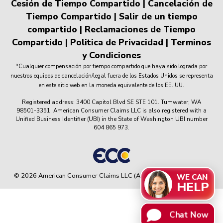
Cesión de Tiempo Compartido
|
Cancelación de
Tiempo Compartido
|
Salir de un tiempo
compartido
|
Reclamaciones de Tiempo
Compartido
|
Politica de Privacidad
|
Terminos
y Condiciones
*Cualquier compensación por tiempo compartido que haya sido lograda por
nuestros equipos de cancelación/legal fuera de los Estados Unidos se representa
en este sitio web en la moneda equivalente de los EE. UU.
Registered address: 3400 Capitol Blvd SE STE 101. Tumwater, WA
98501-3351. American Consumer Claims LLC is also registered with a
Unified Business Identifier (UBI) in the State of Washington UBI number
604 865 973.
© 2026 American Consumer Claims LLC (ACC) All rights reserved.
WE CAN
HELP
Chat Now