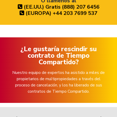
O llámenos al
(EE.UU.) Gratis (888) 207 6456
(EUROPA) +44 203 7699 537
¿Le gustaría rescindir su
contrato de Tiempo
Compartido?
Nuestro equipo de expertos ha asistido a miles de
propietarios de multipropiedades a través del
proceso de cancelación, y los ha liberado de sus
contratos de Tiempo Compartido.