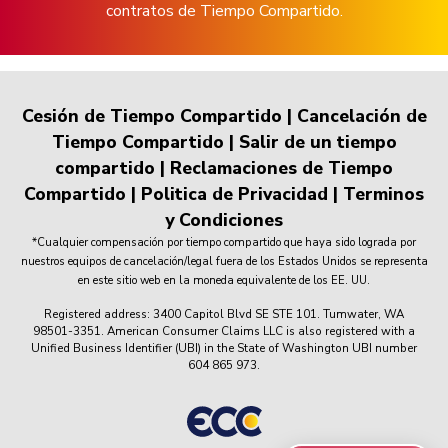
contratos de Tiempo Compartido.
Cesión de Tiempo Compartido
|
Cancelación de
Tiempo Compartido
|
Salir de un tiempo
compartido
|
Reclamaciones de Tiempo
Compartido
|
Politica de Privacidad
|
Terminos
y Condiciones
*Cualquier compensación por tiempo compartido que haya sido lograda por
nuestros equipos de cancelación/legal fuera de los Estados Unidos se representa
en este sitio web en la moneda equivalente de los EE. UU.
Registered address: 3400 Capitol Blvd SE STE 101. Tumwater, WA
98501-3351. American Consumer Claims LLC is also registered with a
Unified Business Identifier (UBI) in the State of Washington UBI number
604 865 973.