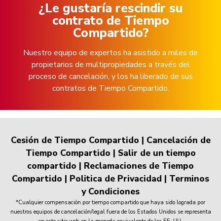
¿Le gustaría rescindir su
contrato de Tiempo
Compartido?
Nuestro equipo de expertos ha asistido a miles de
propietarios de multipropiedades a través del
proceso de cancelación, y los ha liberado de sus
contratos de Tiempo Compartido.
Cesión de Tiempo Compartido
|
Cancelación de
Tiempo Compartido
|
Salir de un tiempo
compartido
|
Reclamaciones de Tiempo
Compartido
|
Politica de Privacidad
|
Terminos
y Condiciones
*Cualquier compensación por tiempo compartido que haya sido lograda por
nuestros equipos de cancelación/legal fuera de los Estados Unidos se representa