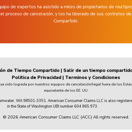
uipo de expertos ha asistido a miles de propietarios de multipr
el proceso de cancelación, y los ha liberado de sus contratos 
Compartido.
ión de Tiempo Compartido
|
Salir de un tiempo compartid
Politica de Privacidad
|
Terminos y Condiciones
 sido lograda por nuestros equipos de cancelación/legal fuera de los Esta
equivalente de los EE. UU.
mwater, WA 98501-3351. American Consumer Claims LLC is also registered wi
in the State of Washington UBI number 604 865 973.
© 2026 American Consumer Claims LLC (ACC) All rights reserved.