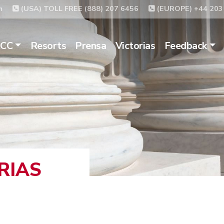
m
(USA) TOLL FREE (888) 207 6456
(EUROPE) +44 203
ACC
Resorts
Prensa
Victorias
Feedback
RIAS