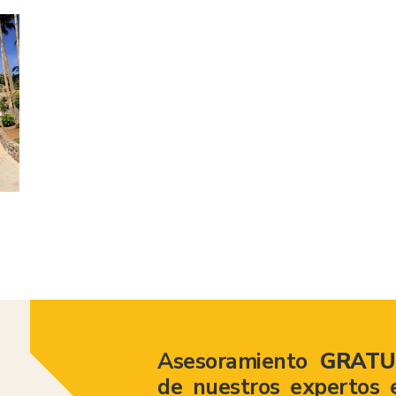
American Consumer Claims
Asesoramiento
GRATU
de nuestros expertos 