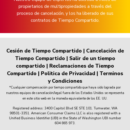
propietarios de multipropiedades a través del
proceso de cancelación, y los ha liberado de sus
contratos de Tiempo Compartido.
Cesión de Tiempo Compartido
|
Cancelación de
Tiempo Compartido
|
Salir de un tiempo
compartido
|
Reclamaciones de Tiempo
Compartido
|
Politica de Privacidad
|
Terminos
y Condiciones
*Cualquier compensación por tiempo compartido que haya sido lograda por
nuestros equipos de cancelación/legal fuera de los Estados Unidos se representa
en este sitio web en la moneda equivalente de los EE. UU.
Registered address: 3400 Capitol Blvd SE STE 101. Tumwater, WA
98501-3351. American Consumer Claims LLC is also registered with a
Unified Business Identifier (UBI) in the State of Washington UBI number
604 865 973.