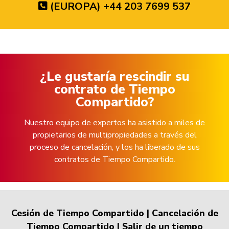
(EUROPA) +44 203 7699 537
¿Le gustaría rescindir su
contrato de Tiempo
Compartido?
Nuestro equipo de expertos ha asistido a miles de
propietarios de multipropiedades a través del
proceso de cancelación, y los ha liberado de sus
contratos de Tiempo Compartido.
Cesión de Tiempo Compartido
|
Cancelación de
Tiempo Compartido
|
Salir de un tiempo