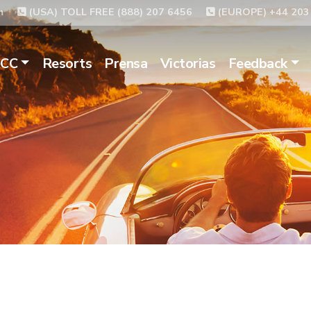
m
(USA) TOLL FREE (888) 207 6456
(EUROPE) +44 203
ACC
Resorts
Prensa
Victorias
Feedback