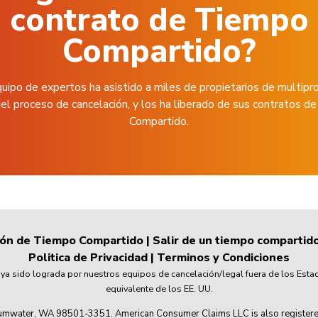
contrato de Tiempo
Compartido?
uipo de expertos ha asistido a miles de propietarios de multipr
el proceso de cancelación, y los ha liberado de sus contratos 
Compartido.
ión de Tiempo Compartido
|
Salir de un tiempo compartid
Politica de Privacidad
|
Terminos y Condiciones
 sido lograda por nuestros equipos de cancelación/legal fuera de los Esta
equivalente de los EE. UU.
mwater, WA 98501-3351. American Consumer Claims LLC is also registered wi