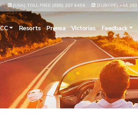
m
(USA) TOLL FREE (888) 207 6456
(EUROPE) +44 203
ACC
Resorts
Prensa
Victorias
Feedback