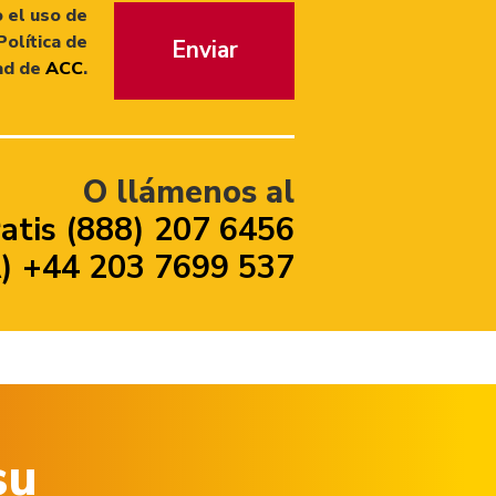
 el uso de
Política de
Enviar
ad de
ACC
.
O llámenos al
atis (888) 207 6456
 +44 203 7699 537
su