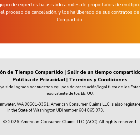
uipo de expertos ha asistido a miles de propietarios de multipr
el proceso de cancelación, y los ha liberado de sus contratos 
Compartido.
ión de Tiempo Compartido
|
Salir de un tiempo compartid
Politica de Privacidad
|
Terminos y Condiciones
 sido lograda por nuestros equipos de cancelación/legal fuera de los Esta
equivalente de los EE. UU.
mwater, WA 98501-3351. American Consumer Claims LLC is also registered wi
in the State of Washington UBI number 604 865 973.
© 2026 American Consumer Claims LLC (ACC) All rights reserved.