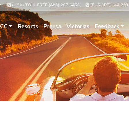
m
(USA) TOLL FREE (888) 207 6456
(EUROPE) +44 203
ACC
Resorts
Prensa
Victorias
Feedback