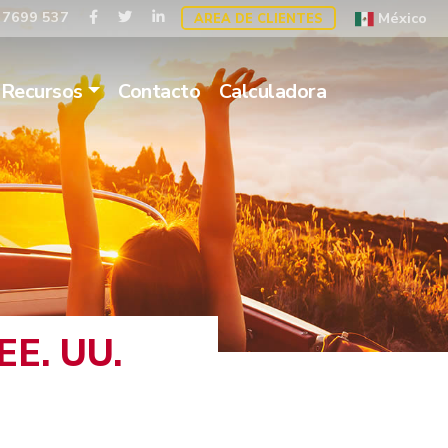
 7699 537
México
AREA DE CLIENTES
Recursos
Contacto
Calculadora
E. UU.