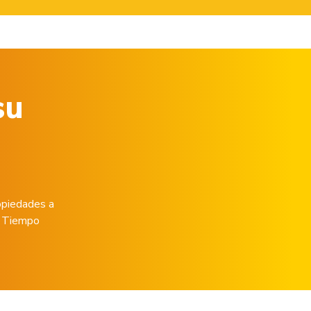
su
opiedades a
de Tiempo