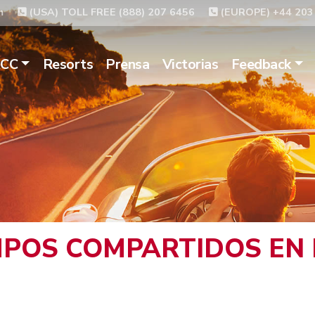
m
(USA) TOLL FREE (888) 207 6456
(EUROPE) +44 203
ACC
Resorts
Prensa
Victorias
Feedback
POS COMPARTIDOS EN E