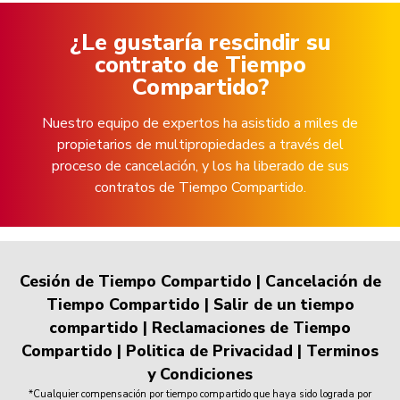
¿Le gustaría rescindir su
contrato de Tiempo
Compartido?
Nuestro equipo de expertos ha asistido a miles de
propietarios de multipropiedades a través del
proceso de cancelación, y los ha liberado de sus
contratos de Tiempo Compartido.
Cesión de Tiempo Compartido
|
Cancelación de
Tiempo Compartido
|
Salir de un tiempo
compartido
|
Reclamaciones de Tiempo
Compartido
|
Politica de Privacidad
|
Terminos
y Condiciones
*Cualquier compensación por tiempo compartido que haya sido lograda por