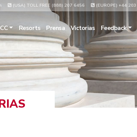
m
(USA) TOLL FREE (888) 207 6456
(EUROPE) +44 203
ACC
Resorts
Prensa
Victorias
Feedback
RIAS