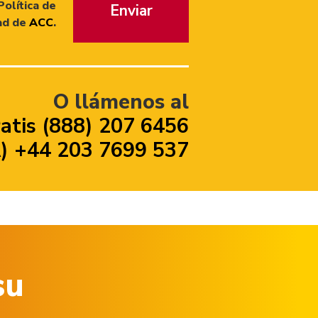
Política de
Enviar
ad de
ACC
.
O llámenos al
atis (888) 207 6456
 +44 203 7699 537
su