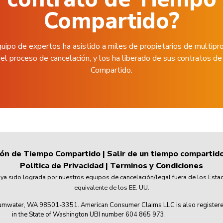
Compartido?
uipo de expertos ha asistido a miles de propietarios de multipr
el proceso de cancelación, y los ha liberado de sus contratos 
Compartido.
ión de Tiempo Compartido
|
Salir de un tiempo compartid
Politica de Privacidad
|
Terminos y Condiciones
 sido lograda por nuestros equipos de cancelación/legal fuera de los Esta
equivalente de los EE. UU.
mwater, WA 98501-3351. American Consumer Claims LLC is also registered wi
in the State of Washington UBI number 604 865 973.