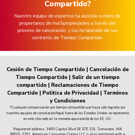
Compartido?
Nuestro equipo de expertos ha asistido a miles de
propietarios de multipropiedades a través del
proceso de cancelación, y los ha liberado de sus
contratos de Tiempo Compartido.
Cesión de Tiempo Compartido
|
Cancelación de
Tiempo Compartido
|
Salir de un tiempo
compartido
|
Reclamaciones de Tiempo
Compartido
|
Politica de Privacidad
|
Terminos
y Condiciones
*Cualquier compensación por tiempo compartido que haya sido lograda por
nuestros equipos de cancelación/legal fuera de los Estados Unidos se representa
en este sitio web en la moneda equivalente de los EE. UU.
Registered address: 3400 Capitol Blvd SE STE 101. Tumwater, WA
98501-3351. American Consumer Claims LLC is also registered with a