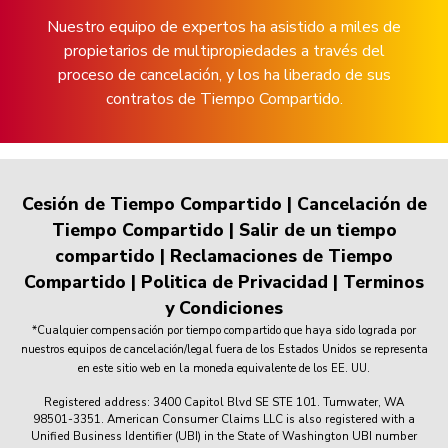
Nuestro equipo de expertos ha asistido a miles de
propietarios de multipropiedades a través del
proceso de cancelación, y los ha liberado de sus
contratos de Tiempo Compartido.
Cesión de Tiempo Compartido
|
Cancelación de
Tiempo Compartido
|
Salir de un tiempo
compartido
|
Reclamaciones de Tiempo
Compartido
|
Politica de Privacidad
|
Terminos
y Condiciones
*Cualquier compensación por tiempo compartido que haya sido lograda por
nuestros equipos de cancelación/legal fuera de los Estados Unidos se representa
en este sitio web en la moneda equivalente de los EE. UU.
Registered address: 3400 Capitol Blvd SE STE 101. Tumwater, WA
98501-3351. American Consumer Claims LLC is also registered with a
Unified Business Identifier (UBI) in the State of Washington UBI number