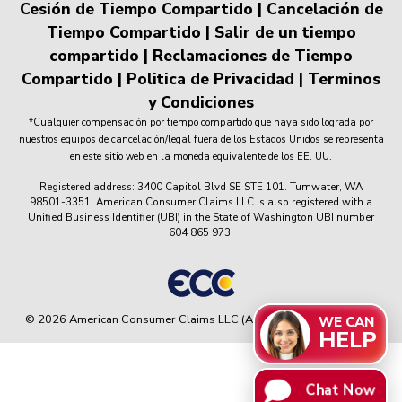
Cesión de Tiempo Compartido
|
Cancelación de
Tiempo Compartido
|
Salir de un tiempo
compartido
|
Reclamaciones de Tiempo
Compartido
|
Politica de Privacidad
|
Terminos
y Condiciones
*Cualquier compensación por tiempo compartido que haya sido lograda por
nuestros equipos de cancelación/legal fuera de los Estados Unidos se representa
en este sitio web en la moneda equivalente de los EE. UU.
Registered address: 3400 Capitol Blvd SE STE 101. Tumwater, WA
98501-3351. American Consumer Claims LLC is also registered with a
Unified Business Identifier (UBI) in the State of Washington UBI number
604 865 973.
© 2026 American Consumer Claims LLC (ACC) All rights reserved.
WE CAN
HELP
Chat Now