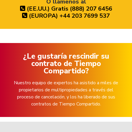
O llámenos al
(EE.UU.) Gratis (888) 207 6456
(EUROPA) +44 203 7699 537
¿Le gustaría rescindir su
contrato de Tiempo
Compartido?
Nuestro equipo de expertos ha asistido a miles de
propietarios de multipropiedades a través del
proceso de cancelación, y los ha liberado de sus
contratos de Tiempo Compartido.