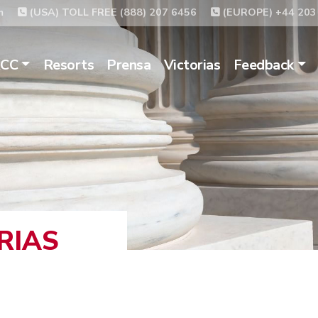
m
(USA) TOLL FREE (888) 207 6456
(EUROPE) +44 203
ACC
Resorts
Prensa
Victorias
Feedback
RIAS