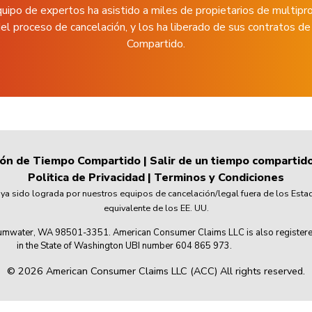
uipo de expertos ha asistido a miles de propietarios de multipr
el proceso de cancelación, y los ha liberado de sus contratos 
Compartido.
ión de Tiempo Compartido
|
Salir de un tiempo compartid
Politica de Privacidad
|
Terminos y Condiciones
 sido lograda por nuestros equipos de cancelación/legal fuera de los Esta
equivalente de los EE. UU.
mwater, WA 98501-3351. American Consumer Claims LLC is also registered wi
in the State of Washington UBI number 604 865 973.
© 2026 American Consumer Claims LLC (ACC) All rights reserved.