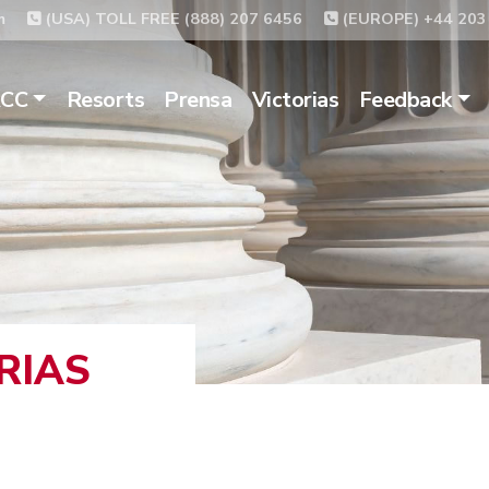
m
(USA) TOLL FREE (888) 207 6456
(EUROPE) +44 203
ACC
Resorts
Prensa
Victorias
Feedback
RIAS