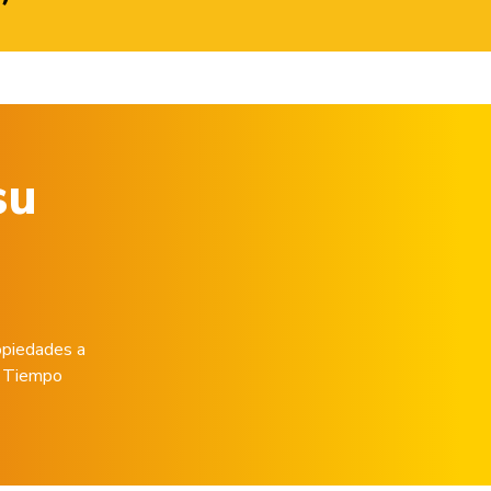
su
opiedades a
de Tiempo