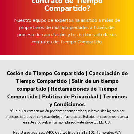
contrato de Tiempo
Compartido?
Nuestro equipo de expertos ha asistido a miles de
propietarios de multipropiedades a través del
proceso de cancelación, y los ha liberado de sus
contratos de Tiempo Compartido.
Cesión de Tiempo Compartido
|
Cancelación de
Tiempo Compartido
|
Salir de un tiempo
compartido
|
Reclamaciones de Tiempo
Compartido
|
Politica de Privacidad
|
Terminos
y Condiciones
*Cualquier compensación por tiempo compartido que haya sido lograda por
nuestros equipos de cancelación/legal fuera de los Estados Unidos se representa
en este sitio web en la moneda equivalente de los EE. UU.
Registered address: 3400 Capitol Blvd SE STE 101. Tumwater, WA