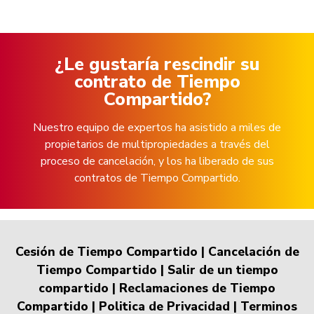
¿Le gustaría rescindir su
contrato de Tiempo
Compartido?
Nuestro equipo de expertos ha asistido a miles de
propietarios de multipropiedades a través del
proceso de cancelación, y los ha liberado de sus
contratos de Tiempo Compartido.
Cesión de Tiempo Compartido
|
Cancelación de
Tiempo Compartido
|
Salir de un tiempo
compartido
|
Reclamaciones de Tiempo
Compartido
|
Politica de Privacidad
|
Terminos