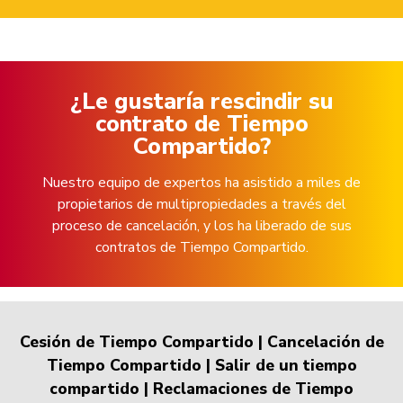
¿Le gustaría rescindir su
contrato de Tiempo
Compartido?
Nuestro equipo de expertos ha asistido a miles de
propietarios de multipropiedades a través del
proceso de cancelación, y los ha liberado de sus
contratos de Tiempo Compartido.
Cesión de Tiempo Compartido
|
Cancelación de
Tiempo Compartido
|
Salir de un tiempo
compartido
|
Reclamaciones de Tiempo