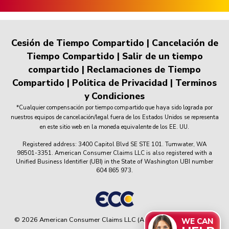
Cesión de Tiempo Compartido
|
Cancelación de
Tiempo Compartido
|
Salir de un tiempo
compartido
|
Reclamaciones de Tiempo
Compartido
|
Politica de Privacidad
|
Terminos
y Condiciones
*Cualquier compensación por tiempo compartido que haya sido lograda por
nuestros equipos de cancelación/legal fuera de los Estados Unidos se representa
en este sitio web en la moneda equivalente de los EE. UU.
Registered address: 3400 Capitol Blvd SE STE 101. Tumwater, WA
98501-3351. American Consumer Claims LLC is also registered with a
Unified Business Identifier (UBI) in the State of Washington UBI number
604 865 973.
© 2026 American Consumer Claims LLC (ACC) All rights reserved.
WE CAN