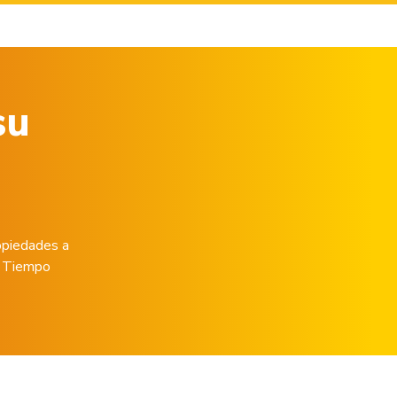
su
opiedades a
de Tiempo