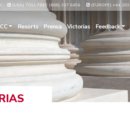
m
(USA) TOLL FREE (888) 207 6456
(EUROPE) +44 203
ACC
Resorts
Prensa
Victorias
Feedback
RIAS