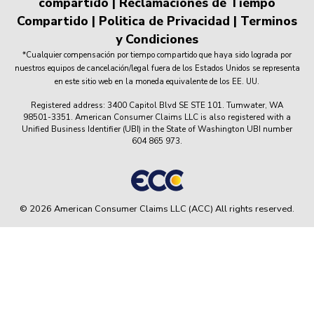
compartido
|
Reclamaciones de Tiempo
Compartido
|
Politica de Privacidad
|
Terminos
y Condiciones
*Cualquier compensación por tiempo compartido que haya sido lograda por
nuestros equipos de cancelación/legal fuera de los Estados Unidos se representa
en este sitio web en la moneda equivalente de los EE. UU.
Registered address: 3400 Capitol Blvd SE STE 101. Tumwater, WA
98501-3351. American Consumer Claims LLC is also registered with a
Unified Business Identifier (UBI) in the State of Washington UBI number
604 865 973.
© 2026 American Consumer Claims LLC (ACC) All rights reserved.