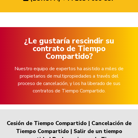
¿Le gustaría rescindir su
contrato de Tiempo
Compartido?
Nuestro equipo de expertos ha asistido a miles de
propietarios de multipropiedades a través del
proceso de cancelación, y los ha liberado de sus
contratos de Tiempo Compartido.
Cesión de Tiempo Compartido
|
Cancelación de
Tiempo Compartido
|
Salir de un tiempo