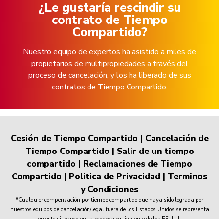
¿Le gustaría rescindir su
contrato de Tiempo
Compartido?
Nuestro equipo de expertos ha asistido a miles de
propietarios de multipropiedades a través del
proceso de cancelación, y los ha liberado de sus
contratos de Tiempo Compartido.
Cesión de Tiempo Compartido
|
Cancelación de
Tiempo Compartido
|
Salir de un tiempo
compartido
|
Reclamaciones de Tiempo
Compartido
|
Politica de Privacidad
|
Terminos
y Condiciones
*Cualquier compensación por tiempo compartido que haya sido lograda por
nuestros equipos de cancelación/legal fuera de los Estados Unidos se representa
en este sitio web en la moneda equivalente de los EE. UU.