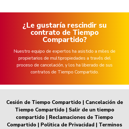
¿Le gustaría rescindir su
contrato de Tiempo
Compartido?
Nuestro equipo de expertos ha asistido a miles de
propietarios de multipropiedades a través del
proceso de cancelación, y los ha liberado de sus
contratos de Tiempo Compartido.
Cesión de Tiempo Compartido
|
Cancelación de
Tiempo Compartido
|
Salir de un tiempo
compartido
|
Reclamaciones de Tiempo
Compartido
|
Politica de Privacidad
|
Terminos