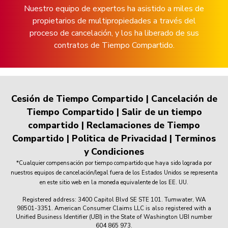
Nuestro equipo de expertos ha asistido a miles de
propietarios de multipropiedades a través del
proceso de cancelación, y los ha liberado de sus
contratos de Tiempo Compartido.
Cesión de Tiempo Compartido
|
Cancelación de
Tiempo Compartido
|
Salir de un tiempo
compartido
|
Reclamaciones de Tiempo
Compartido
|
Politica de Privacidad
|
Terminos
y Condiciones
*Cualquier compensación por tiempo compartido que haya sido lograda por
nuestros equipos de cancelación/legal fuera de los Estados Unidos se representa
en este sitio web en la moneda equivalente de los EE. UU.
Registered address: 3400 Capitol Blvd SE STE 101. Tumwater, WA
98501-3351. American Consumer Claims LLC is also registered with a
Unified Business Identifier (UBI) in the State of Washington UBI number
604 865 973.